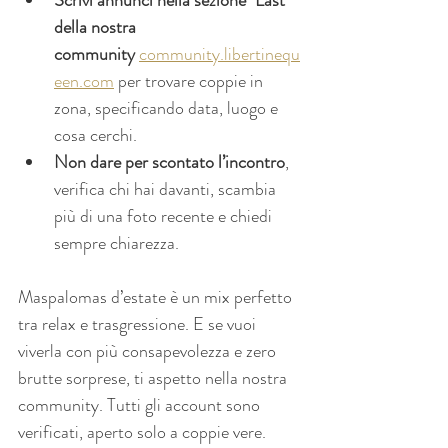
Scrivi annunci nella sezione "Last" 
della nostra 
community
community.libertinequ
een.com
 per trovare coppie in 
zona, specificando data, luogo e 
cosa cerchi.
Non dare per scontato l’incontro
, 
verifica chi hai davanti, scambia 
più di una foto recente e chiedi 
sempre chiarezza.
Maspalomas d’estate è un mix perfetto 
tra relax e trasgressione. E se vuoi 
viverla con più consapevolezza e zero 
brutte sorprese, ti aspetto nella nostra 
community. Tutti gli account sono 
verificati, aperto solo a coppie vere.