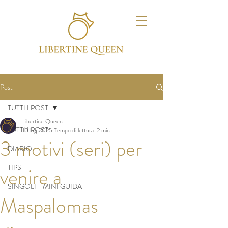
Post
TUTTI I POST
Libertine Queen
TUTTI I POST
10 lug 2025
Tempo di lettura: 2 min
3 motivi (seri) per
DIARIO
TIPS
venire a
SINGOLI - MINI GUIDA
Maspalomas