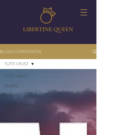
BLOG CONFESSIONI
TUTTI I POST
TUTTI I POST
DIARIO
TIPS
SINGOLI - MINI
GUIDA