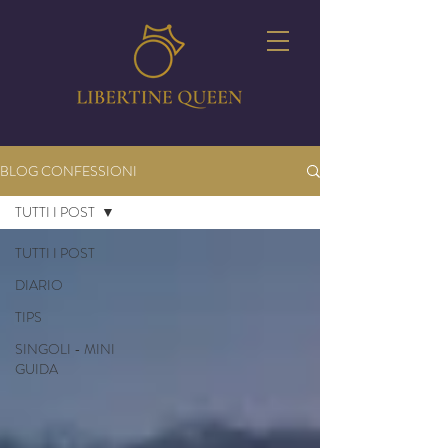
BLOG CONFESSIONI
TUTTI I POST
TUTTI I POST
DIARIO
TIPS
SINGOLI - MINI
GUIDA