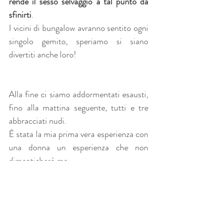
rende il sesso selvaggio a tal punto da 
sfinirti
.
I vicini di bungalow avranno sentito ogni 
singolo gemito, speriamo si siano 
divertiti anche loro!
Alla fine ci siamo addormentati esausti, 
fino alla mattina seguente, tutti e tre 
abbracciati nudi.
È stata la mia prima vera esperienza con 
una donna un esperienza che non 
dimenticherò ma.
Direi anche una sorpresa riuscita a tutti 
gli effetti!
Autrice anonima