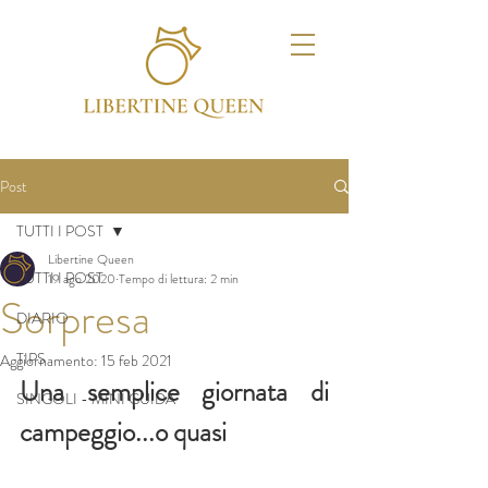
Post
TUTTI I POST
Libertine Queen
TUTTI I POST
19 ago 2020
Tempo di lettura: 2 min
Sorpresa
DIARIO
TIPS
Aggiornamento:
15 feb 2021
Una semplice giornata di 
SINGOLI - MINI GUIDA
campeggio...o quasi