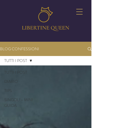
BLOG CONFESSIONI
TUTTI I POST
TUTTI I POST
DIARIO
TIPS
SINGOLI - MINI
GUIDA