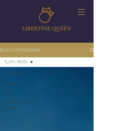
BLOG CONFESSIONI
TUTTI I POST
TUTTI I POST
DIARIO
TIPS
SINGOLI - MINI
GUIDA