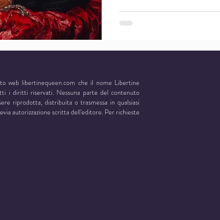
ito web libertinequeen.com che il nome Libertine
i i diritti riservati. Nessuna parte del contenuto
re riprodotta, distribuita o trasmessa in qualsiasi
via autorizzazione scritta dell'editore. Per richieste