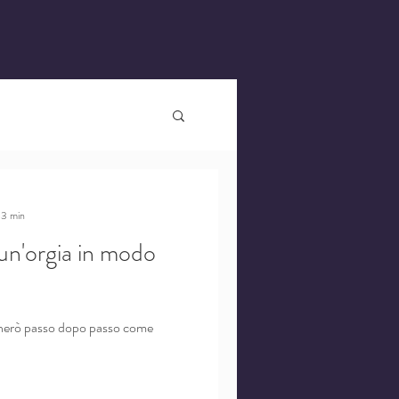
 3 min
un'orgia in modo
egherò passo dopo passo come